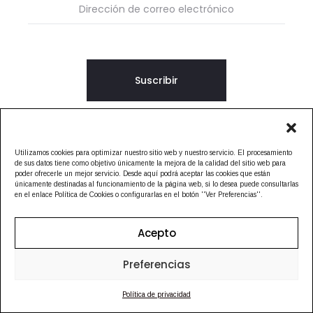
PARA TU DÍA A DÍA.
DESCUBRE
Utilizamos cookies para optimizar nuestro sitio web y nuestro servicio. El procesamiento
de sus datos tiene como objetivo únicamente la mejora de la calidad del sitio web para
poder ofrecerle un mejor servicio. Desde aquí podrá aceptar las cookies que están
únicamente destinadas al funcionamiento de la página web, si lo desea puede consultarlas
en el enlace Política de Cookies o configurarlas en el botón ''Ver Preferencias''.
Acepto
Preferencias
I
Política de privacidad
n
s